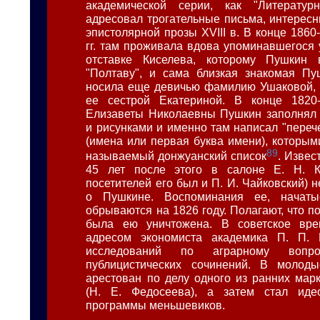
академической серии, как "Литературн
адресовал трогательные письма, интересн
эпистолярной прозы XVIII в. В конце 1860-
гг. там проживала вдова упоминавшегося 
отставке Киселева, которому Пушкин
"Полтаву", и сама близкая знакомая Пу
носила еще девичью фамилию Ушаковой, 
ее сестрой Екатериной. В конце 1820
Елизаветы Николаевны Пушкин заполнял 
и рисунками и именно там написал "переч
(имена или первая буква имени), которыми
89
называемый донжуанский список
. Извес
45 лет после этого в салоне Е. Н. К
посетителей его был и П. И. Чайковский) 
о Пушкине. Воспоминания ее, начаты
обрываются на 1826 году. Полагают, что 
была ею уничтожена. В советское вр
адресом экономиста академика П. П. 
исследований по аграрному воп
публицистических сочинений. В моло
арестован по делу одного из ранних марк
(Н. Е. Федосеева), а затем стал иде
программы меньшевиков.