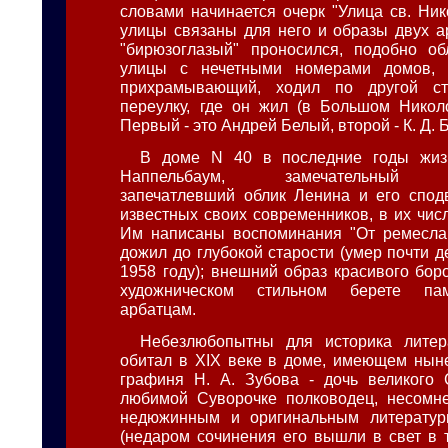
словами начинается очерк "Улица св. Ник
улицы связаны для него и образы двух ар
"бирюзоглазый" проносился, подобно об
улицы с нечетными номерами домов, а
прихрамывающий, ходил по другой ст
переулку, где он жил (в Большом Николо
Первый - это Андрей Белый, второй - К. Д. 
В доме N 40 в последние годы жиз
Наппельбаум, замечательный фо
запечатлевший облик Ленина и его спод
известных своих современников, в их чис
Им написаны воспоминания "От ремесла 
дожил до глубокой старости (умер почти 
1958 году); внешний образ красивого бор
художническом стильном берете па
арбатцам.
Небезлюбопытны для историка литер
обитал в XIX веке в доме, имеющем нын
графиня Н. А. Зубова - дочь великого 
любимой Суворочке полководец, несомн
недюжинным и оригинальным литерату
(недаром сочинения его вышли в свет в 