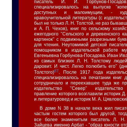
писатель И. И. Горбунов-Посадов.
специализировалось на выпуске "копе
доступных и малоимущим, - худ
нравоучительной литературы (с издательс
был не только Л. Н. Толстой, не раз бывавш
и А. П. Чехов), книг по сельскому хозяйс
ежегодного "Сельского и деревенского ка
картинок" с подвижными разрезными букв
для чтения. Неутомимой детской писате
помощником в издательской работе м
Евгеньевна Горбунова-Посадова. Иван Ив
из самых близких Л. Н. Толстому людей
даровит. И чист. Легко полюбить его" (д
87
Толстого)
. После 1917 года издатель
специализировалось на печатании книг 
сотрудничало и переехавшее туда же пр
издательство "Север" издательство
правление которого возглавили историк Д
и литературовед и историк М. А. Цявловски
В доме N 38 в начале века жил писате
частым гостем которого был другой, тог
все более знаменитым писатель Л. Н.
Зайцева именно Арбат - "образ юности от