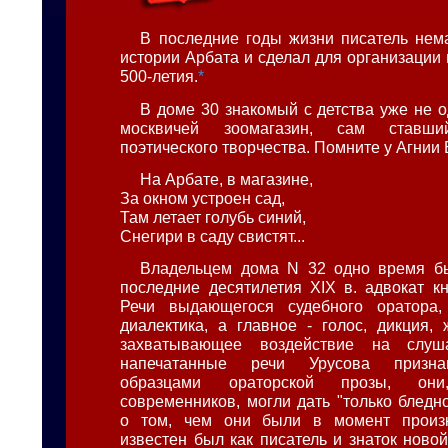
В последние годы жизни писатель нем
истории Арбата и сделал для организации
500-летия.
*
В доме 30 знакомый с детства уже не 
москвичей зоомагазин, сам ставши
поэтического творчества. Помните у Агнии 
На Арбате, в магазине,
За окном устроен сад,
Там летает голубь синий,
Снегири в саду свистят...
Владельцем дома N 32 одно время б
последние десятилетия XIX в. адвокат кн
Речи выдающегося судебного оратора,
диалектика, а главное - голос, дикция,
захватывающее воздействие на слуш
напечатанные речи Урусова призна
образцами ораторской прозы, о
современников, могли дать "только бледн
о том, чем они были в момент произн
известен был как писатель и знаток ново