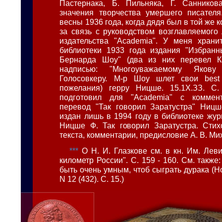
Пастернака, Б. Пильняка, Г. Санников
значения творчества умершего писателя
весны 1936 года, когда дядя был в той же 
за связь с руководством возглавляемого
издательства "Academia". У меня храни
библиотеки 1933 года издания "Избранн
Бернарда Шоу" (два из них перевел К
надписью: "Многоуважаемому Якову
Голосовкеру. М-р Шоу шлет свои best
пожелания) герру Ницше. 15.1Х.ЗЗ. С. 
подготовил для "Academia" с коммен
перевод "Так говорил Заратустра" Ницш
издан лишь в 1994 году в библиотеке журн
Ницше Ф. Так говорил Заратустра. Стихо
текста, комментарии, предисловие А. В. Ми
***
О Н. И. Глазкове см. в кн. Им. Лев
километр России". С. 159 - 160. См. также
быть очень умным, чтоб сыграть дурака (Но
N 12 (432). С. 15.)