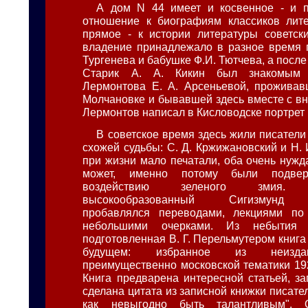
А дом N 44 имеет и косвенное - и п
отношение к биографиям классиков лите
прямое - к истории литературы советских
владение принадлежало в разное время 
Тургенева и бабушке Ф.И. Тютчева, а после 
Старик А. А. Кикин был знакомым 
Лермонтова Е. А. Арсеньевой, проживав
Молчановке и бывавшей здесь вместе с вн
Лермонтов написал в Кисловодске портрет 
В советское время здесь жили писатели
схожей судьбы: С. Д. Кржижановский и Н. 
при жизни мало печатали, оба очень нужд
может, именно потому были подвер
воздействию зеленого змия. У
высокообразованный Сигизмунд 
пробавлялся переводами, лекциями по 
небольшими очерками. Из небытия 
подготовленная В. Г. Перельмутером книг
будущем: избранное из неиздан
преимущественно московской тематики 192
Книга предварена интересной статьей, за
сделана цитата из записной книжки писателя
как невыгодно быть талантливым". О