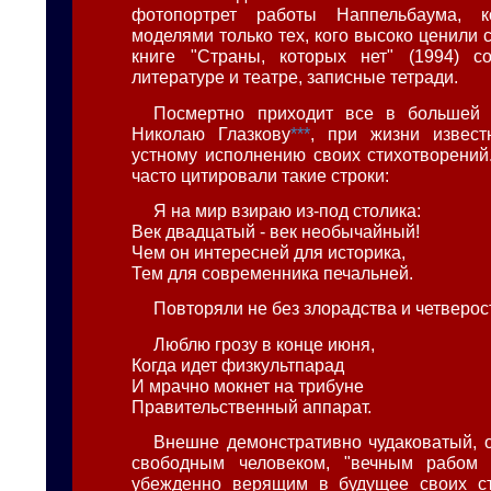
фотопортрет работы Наппельбаума, к
моделями только тех, кого высоко ценили
книге "Страны, которых нет" (1994) с
литературе и театре, записные тетради.
Посмертно приходит все в большей
Николаю Глазкову
***
, при жизни извес
устному исполнению своих стихотворений.
часто цитировали такие строки:
Я на мир взираю из-под столика:
Век двадцатый - век необычайный!
Чем он интересней для историка,
Тем для современника печальней.
Повторяли не без злорадства и четверо
Люблю грозу в конце июня,
Когда идет физкультпарад
И мрачно мокнет на трибуне
Правительственный аппарат.
Внешне демонстративно чудаковатый, 
свободным человеком, "вечным рабом 
убежденно верящим в будущее своих сти