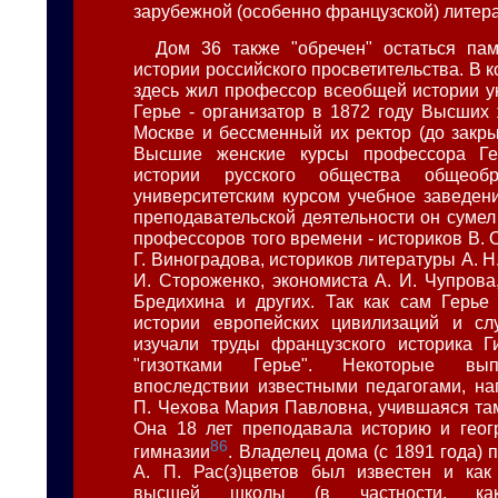
зарубежной (особенно французской) литер
Дом 36 также "обречен" остаться па
истории российского просветительства. В к
здесь жил профессор всеобщей истории ун
Герье - организатор в 1872 году Высших 
Москве и бессменный их ректор (до закры
Высшие женские курсы профессора Ге
истории русского общества общеобр
университетским курсом учебное заведен
преподавательской деятельности он сумел
профессоров того времени - историков В. О
Г. Виноградова, историков литературы А. Н.
И. Стороженко, экономиста А. И. Чупрова
Бредихина и других. Так как сам Герье
истории европейских цивилизаций и сл
изучали труды французского историка Г
"гизотками Герье". Некоторые вып
впоследствии известными педагогами, на
П. Чехова Мария Павловна, учившаяся там 
Она 18 лет преподавала историю и геог
86
гимназии
. Владелец дома (с 1891 года) 
А. П. Рас(з)цветов был известен и как
высшей школы (в частности, как