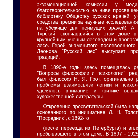
экзаменационной комиссии у мед
благотворительностью на ниве просвеще
библиотеку Обществу русских врачей, у
средства премии за научные исследования
на убежище для неимущих врачей). А 
Турский, скончавшийся в этом доме в
крупнейшим ученым-лесоводом и пропага
лесе. Герой знаменитого послевоенного
Леонова "Русский лес" выступает пр
традиций.
В 1890-е годы здесь помещалась р
"Вопросы философии и психологии", ред
был философ Н. Я. Грот, оригинально 
проблемы взаимосвязи логики и психол
уделялось внимание и критике выда
художественной литературы.
Откровенно просветительской была нап
основанного по инициативе Л. Н. Толст
"Посредник", с 1892-го
(после переезда из Петербурга) и впл
пребывавшего в этом доме. В 1897 - 1925