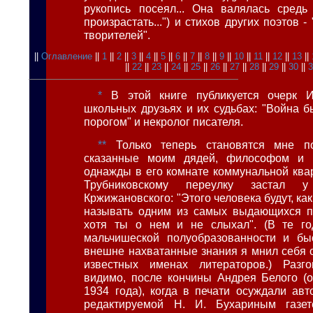
рукопись посеял... Она валялась средь
произрастать...") и стихов других поэтов -
творителей".
||
Оглавление
||
1
||
2
||
3
||
4
||
5
||
6
||
7
||
8
||
9
||
10
||
11
||
12
||
13
||
||
22
||
23
||
24
||
25
||
26
||
27
||
28
||
29
||
30
||
*
В этой книге публикуется очерк 
школьных друзьях и их судьбах: "Война 
порогом" и некролог писателя.
**
Только теперь становятся мне по
сказанные моим дядей, философом и п
однажды в его комнате коммунальной ква
Трубниковскому переулку застал
Кржижановского: "Этого человека будут, как
называть одним из самых выдающихся пи
хотя ты о нем и не слыхал". (В те го
мальчишеской полуобразованности и бы
внешне нахватанные знания я мнил себя
известных именах литераторов.) Разго
видимо, после кончины Андрея Белого (
1934 года), когда в печати осуждали авт
редактируемой Н. И. Бухариным газет