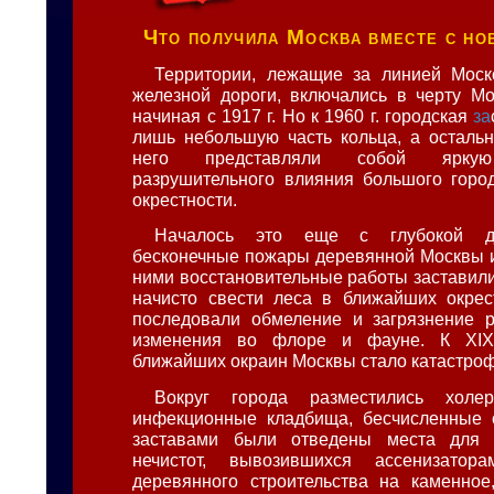
Что получила Москва вместе с н
Территории, лежащие за линией Моск
железной дороги, включались в черту М
начиная с 1917 г. Но к 1960 г. городская
за
лишь небольшую часть кольца, а осталь
него представляли собой яркую
разрушительного влияния большого горо
окрестности.
Началось это еще с глубокой др
бесконечные пожары деревянной Москвы 
ними восстановительные работы заставили
начисто свести леса в ближайших окрес
последовали обмеление и загрязнение р
изменения во флоре и фауне. К XIX 
ближайших окраин Москвы стало катастро
Вокруг города разместились хол
инфекционные кладбища, бесчисленные с
заставами были отведены места для 
нечистот, вывозившихся ассенизатор
деревянного строительства на каменное