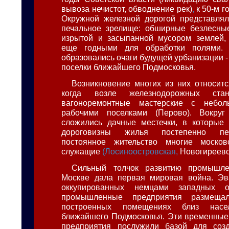
вывоза нечистот, обводнение рек)
,
к 50-м г
Окружной железной дорогой представлял
печальное зрелище: обширные безлесные
изрытой и засыпанной мусором землей,
еще годными для обработки полями. 
образовались очаги будущей урбанизации -
поселки ближайшего Подмосковья.
Возникновение многих из них относитс
когда возле железнодорожных стан
вагоноремонтные мастерские с небол
рабочими поселками (Перово). Вокруг
сложились дачные местечки, в которые 
дороговизны жилья постепенно пе
постоянное жительство многие моско
служащие
(Лосиноостровская,
Новогиреево,
Сильный толчок развитию промышле
Москве дала первая мировая война. Эв
оккупированных немцами западных о
промышленные предприятия размеща
построенных помещениях близ насе
ближайшего Подмосковья. Эти временные
предприятия послужили базой для соз