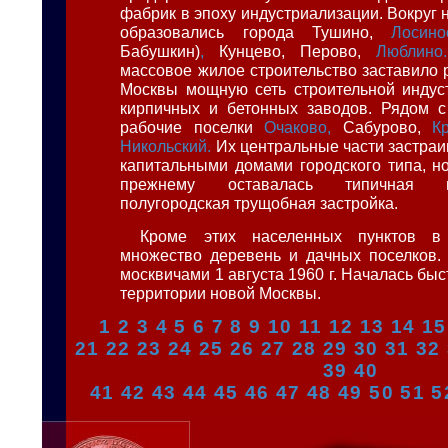
фабрик в эпоху индустриализации. Вокруг н
образовались города Тушино,
Лосино
Бабушкин)
,
Кунцево, Перово,
Люблино.
массовое жилое строительство заставило 
Москвы мощную сеть строительной индус
кирпичных и бетонных заводов. Рядом с
рабочие поселки
Очаково,
Сабурово,
К
Никольский.
Их центральные части застраи
капитальными домами городского типа, но
прежнему оставалась типичная пол
полугородская трущобная застройка.
Кроме этих населенных пунктов в
множество деревень и дачных поселков.
москвичами 1 августа 1960 г. Началась бы
территории новой Москвы.
1
2
3
4
5
6
7
8
9
10
11
12
13
14
15
21
22
23
24
25
26
27
28
29
30
31
32
39
40
41
42
43
44
45
46
47
48
49
50
51
5