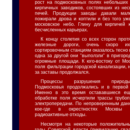
рост на подмосковных полях небольших 
кирпичных заводиков, состоявших из нес
печей. Продукции заводы давали мал
пожирали дрова и коптили и без того у
московское небо. Глину для кирпичей 
бесчисленных карьерах.
К концу столетия со всех сторон прот
железные дороги, очень скоро 
сортировочным станциям оказалось тесно 
одна за другой они "выползли" в пригоро
огромные площади. К юго-востоку от Мо
поля фильтрации городской канализации, 
за заставы продолжался.
Процессы разрушения природ
Подмосковья продолжались и в первой
Именно в это время остававшиеся ещ
обработке поля исчертили трассы трубо
электропередачи. По непроверенным данн
кое-где в окрестностях Москвы 
радиоактивные отходы.
Несмотря на некоторые положительн
годы Советской власти (ликвидацию сва