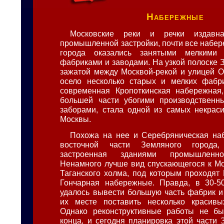
Набережные
Московские реки и речки издавн
промышленной застройки, почти все набе
города оказались занятыми мелкими
фабриками и заводами. На узкой полоске 
зажатой между Москвой-рекой и улицей О
осело несколько старых и мелких фабри
современная Кропоткинская набережная,
большей части убогими производственн
заборами, стала одной из самых некрас
Москвы.
Похожа на нее и Серебряническая на
восточной части Земляного города
застроенная зданиями промышленно
Ненамного лучше вид спускающегося к Мо
Таганского холма, под которым проходят 
Гончарная набережные. Правда, в 30-50
удалось вывести большую часть фабрик и 
их месте поставить несколько красив
Однако реконструктивные работы не б
конца, и сегодня планировка этой части 