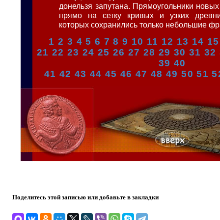
донельзя запутана. Прямоугольники новы
прямо на сетку кривых и узких древни
которых сохранились только небольшие фр
1
2
3
4
5
6
7
8
9
10
11
12
13
14
15
21
22
23
24
25
26
27
28
29
30
31
32
39
40
41
42
43
44
45
46
47
48
49
50
51
5
Поделитесь этой записью или добавьте в закладки