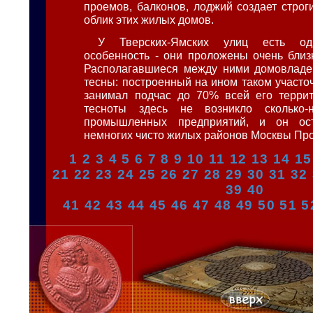
проемов, балконов, лоджий создает строг
облик этих жилых домов.
У Тверских-Ямских улиц есть од
особенность - они проложены очень близк
Располагавшиеся между ними домовладе
тесны: построенный на ином таком участо
занимал подчас до 70% всей его террит
тесноты здесь не возникло сколько-
промышленных предприятий, и он ос
немногих чисто жилых районов Москвы П
1
2
3
4
5
6
7
8
9
10
11
12
13
14
15
21
22
23
24
25
26
27
28
29
30
31
32
39
40
41
42
43
44
45
46
47
48
49
50
51
5