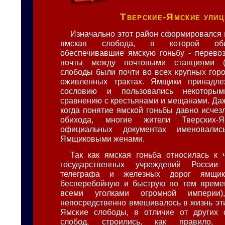
Тверские-Ямские ули
Изначально этот район сформировался 
ямская слобода, в которой оби
обеспечивавшие ямскую гоньбу - перево
почты между почтовыми станциями (
слободы были почти во всех крупных горо
оживленных трактах. Ямщики принадл
сословию и пользовались некоторы
сравнению с крестьянами и мещанами. Даж
когда понятие ямской гоньбы давно исчез
обихода, многие жители Тверских-
официальных документах именовали
Ямщиковыми женами.
Так как ямская гоньба относилась к
государственных учреждений России
телеграфа и железных дорог ямщик
бесперебойную и быструю по тем време
всеми уголками огромной империи),
непосредственно вмешивалось в жизнь эти
Ямские слободы, в отличие от других 
слобод, строились, как правило, 