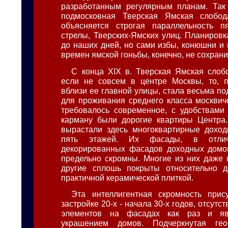
разработанным регулярным планам. Так 
подмосковная Тверская Ямская слобо
объясняется строгая параллельность п
стрелы, Тверских-Ямских улиц. Планиров
до наших дней, но сами избы, конюшни и 
времен ямской гоньбы, конечно, не сохрани
С конца XIX в. Тверская Ямская слоб
если не совсем в центре Москвы, то, п
вблизи ее главной улицы, стала весьма п
для проживания среднего класса москвиче
требовалось современное, с удобствами
карману были дорогие квартиры Центра.
вырастали здесь многоквартирные доход
пять этажей. Их фасады, в отл
декорированных фасадов доходных домов
предельно скромны. Многие из них даже 
другие сплошь покрыты относительно 
практичной керамической плиткой.
Эта интеллигентная скромность прис
застройке 20-х - начала 30-х годов, отсутс
элементов на фасадах как раз и яв
украшением домов. Подчеркнутая гео