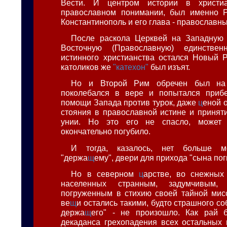
Вести. И центром истории в христиа
православном понимании, был именно 
Константинополь и его глава - православн
После раскола Церквей на Западную 
Восточную (Православную) единствен
истинного христианства остался Новый 
католиков же
"катехон"
был изъят.
Но и Второй Рим обречен был на 
поколебался в вере и попытался прибе
помощи Запада против турок, даже
ц
еной о
стояния в православной истине и принят
унии. Но это его не спасло, может 
окончательно погубило.
И тогда, казалось, нет больше 
"держа
щ
ему", двери для прихода "сына по
Но в северном
ц
арстве, во снежных
населенных странным, задумчивым, с
погруженным в стихию своей тайной мис
ве
щ
и остались такими, будто страшного со
держа
щ
его" - не произошло. Как рай 
декаданса грехопадения всех остальных 