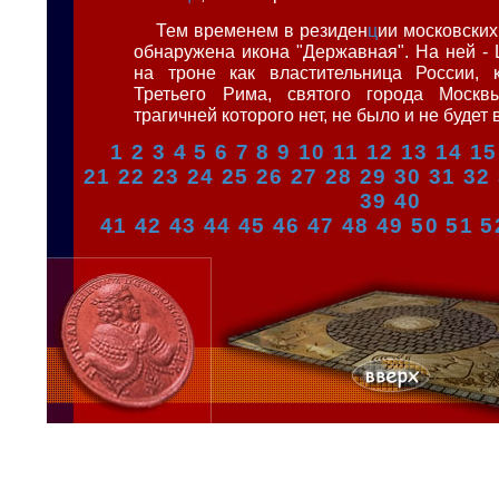
Тем временем в резиден
ц
ии московских
обнаружена икона "Державная". На ней -
на троне как властительница России, 
Третьего Рима, святого города Москв
трагичней которого нет, не было и не будет
1
2
3
4
5
6
7
8
9
10
11
12
13
14
15
21
22
23
24
25
26
27
28
29
30
31
32
39
40
41
42
43
44
45
46
47
48
49
50
51
5