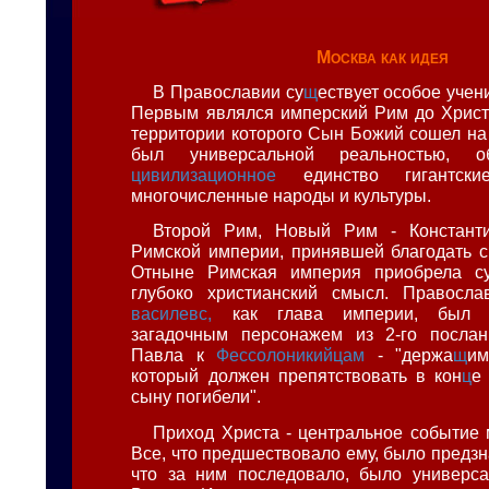
Москва как идея
В Православии су
щ
ествует особое учен
Первым являлся имперский Рим до Христа
территории которого Сын Божий сошел на
был универсальной реальностью, о
цивилизационное
единство гигантские
многочисленные народы и культуры.
Второй Рим, Новый Рим - Константи
Римской империи, принявшей благодать с
Отныне Римская империя приобрела с
глубоко христианский смысл. Правосла
василевс,
как глава империи, был о
загадочным персонажем из 2-го послан
Павла к
Фессолоникийцам
- "держа
щ
и
который должен препятствовать в кон
ц
е
сыну погибели".
Приход Христа - центральное событие 
Все, что предшествовало ему, было предз
что за ним последовало, было универса