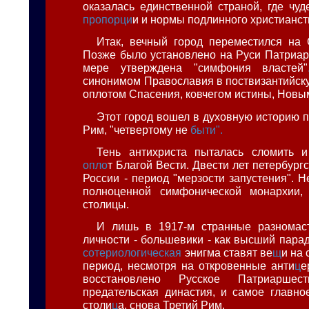
оказалась единственной страной, где чуд
пропорци
и и нормы подлинного христианст
Итак, вечный город переместился на 
Позже было установлено на Руси Патриар
мере утверждена "симфония властей"
синонимом Православия в поствизантийску
оплотом Спасения, ковчегом истины, Новы
Этот город вошел в духовную историю п
Рим, "четвертому не
быти".
Тень антихриста пыталась сломить и
опло
т Благой Вести. Двести лет петербург
России - период "мерзости запустения". Н
полноценной симфонической монархии,
столицы.
И лишь в 1917-м странные разнома
личности - большевики - как высший парад
сотериологическая
энигма ставят ве
щ
и на 
период, несмотря на откровенные анти
ц
е
восстановлено Русское Патриаршест
предательская династия, и самое главно
столи
ц
а, снова Третий Рим.