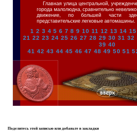
Главная улица центральной, учрежденче
города малолюдна, сравнительно невелико
движение, по большей части здес
представительские легковые автомашины.
1
2
3
4
5
6
7
8
9
10
11
12
13
14
15
21
22
23
24
25
26
27
28
29
30
31
32
39
40
41
42
43
44
45
46
47
48
49
50
51
5
Поделитесь этой записью или добавьте в закладки