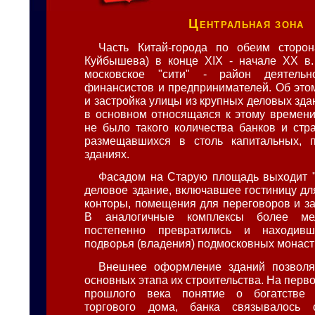
Центральная зона
Часть Китай-города по обеим сторон
Куйбышева) в конце XIX - начале XX в.
московское "сити" - район деятельн
финансистов и предпринимателей. Об этом
и застройка улицы из крупных деловых зда
в основном относящаяся к этому времени
не было такого количества банков и стр
размещавшихся в столь капитальных, п
зданиях.
Фасадом на Старую площадь выходит "
деловое здание, включавшее гостиницу дл
конторы, помещения для переговоров и за
В аналогичные комплексы более ме
постепенно превратились и находив
подворья (владения) подмосковных монас
Внешнее оформление зданий позволя
основных этапа их строительства. На первом
прошлого века понятие о богатстве 
торгового дома, банка связывалось 