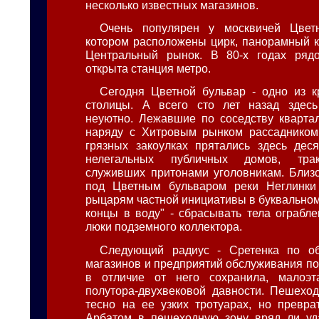
несколько известных магазинов.
Очень популярен у москвичей Цвет
котором расположены цирк, панорамный к
Центральный рынок. В 80-х годах ря
открыта станция метро.
Сегодня Цветной бульвар - одно из 
столицы. А всего сто лет назад здес
неуютно. Лежавшие по соседству кварта
наряду с Хитровым рынком рассадником 
грязных закоулках прятались здесь дес
нелегальных публичных домов, трак
служивших притонами уголовникам. Близ
под Цветным бульваром реки Неглинки
рыцарям частной инициативы в буквальном
концы в воду" - сбрасывать тела ограбл
люки подземного коллектора.
Следующий радиус - Сретенка по о
магазинов и предприятий обслуживания по
в отличие от него сохранила, малоэт
полутора-двухвековой давности. Пешехо
тесно на ее узких тротуарах, но превра
Арбатом в пешеходную зону вряд ли уда