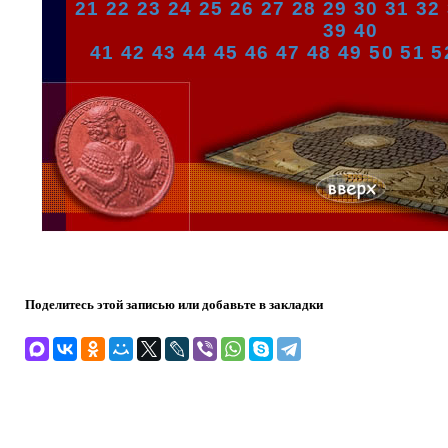
21
22
23
24
25
26
27
28
29
30
31
32
39
40
41
42
43
44
45
46
47
48
49
50
51
5
Поделитесь этой записью или добавьте в закладки