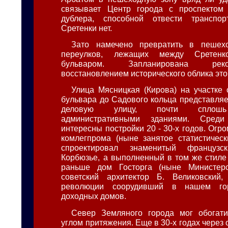
связывает Центр города с проспектом
дублера, способной отвести транспо
Сретенки нет.
Зато намечено превратить в пешех
переулков, лежащих между Сретен
бульваром. Запланирована рек
восстановлением исторического облика это
Улица Мясницкая (Кирова) на участке 
бульвара до Садового кольца представляе
деловую улицу, почти сплошь
административными зданиями. Сред
интересны постройки 20 - 30-х годов. Огр
комлегпрома (ныне занятое статистичес
спроектировал знаменитый француз
Корбюзье, а выполненный в том же стиле 
раньше дом Госторга (ныне Министерс
советский архитектор Б. Великовский,
революции соорудивший в нашем го
доходных домов.
Север Земляного города мог обогат
углом притяжения. Еще в 30-х годах через