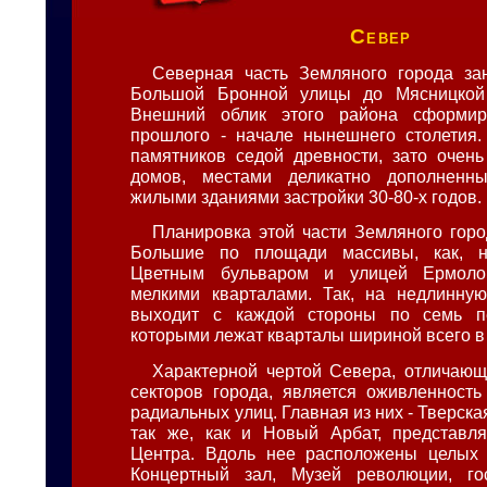
Север
Северная часть Земляного города за
Большой Бронной улицы до Мясницкой 
Внешний облик этого района сформир
прошлого - начале нынешнего столетия.
памятников седой древности, зато очен
домов, местами деликатно дополненн
жилыми зданиями застройки 30-80-х годов.
Планировка этой части Земляного горо
Большие по площади массивы, как, н
Цветным бульваром и улицей Ермолов
мелкими кварталами. Так, на недлинную
выходит с каждой стороны по семь п
которыми лежат кварталы шириной всего в
Характерной чертой Севера, отличающ
секторов города, является оживленност
радиальных улиц. Главная из них - Тверская
так же, как и Новый Арбат, представля
Центра. Вдоль нее расположены целых 
Концертный зал, Музей революции, гос