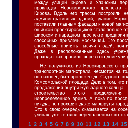
между улицей Кирова и Уланским пер
прокладка Новокировского проспекта 
Кирова. Вдоль его трассы построили не
административных зданий, здание Нарко
поставили главным фасадом к новой маги
ошибкой проектировщиков стало полное от
широком и парадном проспекте предприят
способных привлечь москвичей. Его прос
способные принять тысячи людей, почти
Даже в расположенные здесь учреж
проходят, как правило, через соседние ули
Не получилось из Новокировского пр
транспортной магистрали, несмотря на то,
он наконец был проложен до Садового кол
Комсомольской площади. Дело в том, что 
продолжения внутри Бульварного кольца - к
строительство этого продолжени
неопределенное время. А пока по просп
никуда, не проходят даже маршруты город
Это в свою очередь сказывается на сос
улицах, уже сегодня переполненных поток
1
2
3
4
5
6
7
8
9
10
11
12
13
14
15