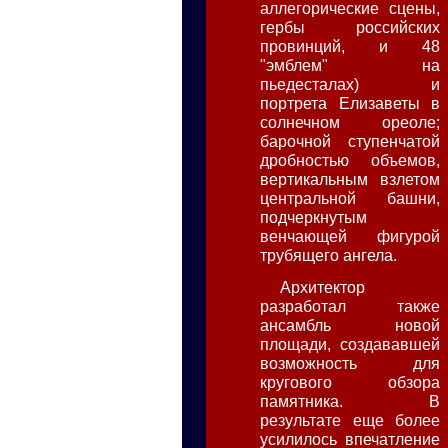
аллегорические сцены,
гербы российских
провинций, и 48
"эмблем" на
пьедесталах) и
портрета Елизаветы в
солнечном ореоле;
барочной ступенчатой
дробностью объемов,
вертикальным взлетом
центральной башни,
подчеркнутым
венчающей фигурой
трубящего ангела.
Архитектор
разработал также
ансамбль новой
площади, создававшей
возможность для
кругового обзора
памятника. В
результате еще более
усилилось впечатление