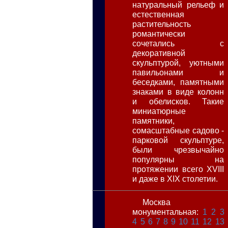
натуральный рельеф и
естественная
растительность
романтически
сочетались с
декоративной
скульптурой, уютными
павильонами и
беседками, памятными
знаками в виде колонн
и обелисков. Такие
миниатюрные
памятники,
сомасштабные садово -
парковой скульптуре,
были чрезвычайно
популярны на
протяжении всего XVIII
и даже в XIX столетии.
Москва
монументальная:
1
2
3
4
5
6
7
8
9
10
11
12
13