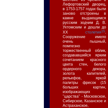
Лефортовский дворец,
в 1753-1757 годах были
заново отстроены в
камне выдающимся
русским зодчим Д. В.
Ухтомским и дошли до
15
XX
столетия
.
Сооружение имело
очень пышный,
помпезно
торжественный облик,
создававшийся ярким
сочетанием красного
цвета стен, белого
ордерного декора,
золота капителей,
рельефов, яркой
палитры фресок (15
больших картин,
изображающих
"царства" - Московское,
Сибирское, Казанское и
Астраханское,