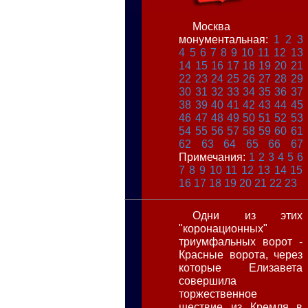
Москва
монументальная:
1
2
3
4
5
6
7
8
9
10
11
12
13
14
15
16
17
18
19
20
21
22
23
24
25
26
27
28
29
30
31
32
33
34
35
36
37
38
39
40
41
42
43
44
45
46
47
48
49
50
51
52
53
54
55
56
57
58
59
60
61
62
63
64
65
66
67
Примечания:
1
2
3
4
5
6
7
8
9
10
11
12
13
14
15
16
17
18
19
20
21
22
23
Одни из этих
"коронационных"
триумфальных ворот -
Красные ворота, через
которые Елизавета
совершила
торжественное
шествие из Кремля в