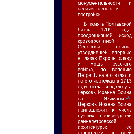
монументальности и
величественности
постройки.
В память Полтавской
битвы 1709 года,
предрешившей исход
кровопролитной
Северной войны,
утвердившей впервые
в глазах Европы славу
и мощь русского
войска, по велению
Петра 1, на его вклад и
по его чертежам в 1713
году была воздвигнута
церковь Иоанна Воина
16
на Якиманке
.
Церковь Иоанна Воина
принадлежит к числу
лучших произведений
раннепетровской
архитектуры; ее
строителем, по всей