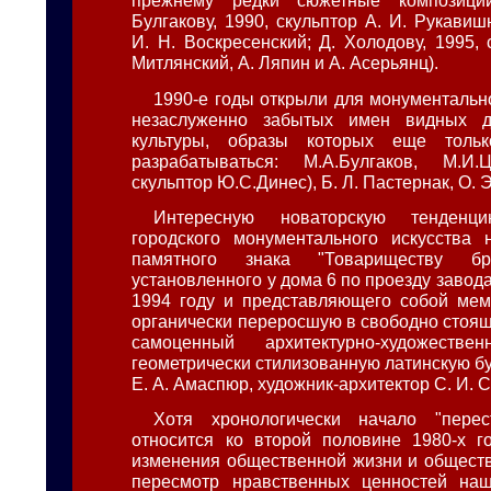
прежнему редки сюжетные композици
Булгакову, 1990, скульптор А. И. Рукавиш
И. Н. Воскресенский; Д. Холодову, 1995,
Митлянский, А. Ляпин и А. Асерьянц).
1990-е годы открыли для монументально
незаслуженно забытых имен видных д
культуры, образы которых еще толь
разрабатываться: М.А.Булгаков, М.И.Ц
скульптор Ю.С.Динес), Б. Л. Пастернак, О.
Интересную новаторскую тенденц
городского монументального искусства 
памятного знака "Товариществу бр
установленного у дома 6 по проезду завода
1994 году и представляющего собой мем
органически переросшую в свободно стоящ
самоценный архитектурно-художест
геометрически стилизованную латинскую бу
Е. А. Амаспюр, художник-архитектор С. И. 
Хотя хронологически начало "перес
относится ко второй половине 1980-х г
изменения общественной жизни и обществ
пересмотр нравственных ценностей на