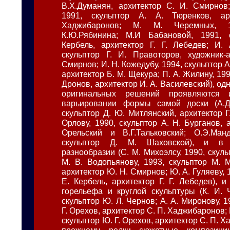
В.Х.Думанян, архитектор С. И. Смирнов
1991, скульптор А. А. Тюренков, ар
Хаджибаронов; М. М. Черемных, 19
К.Ю.Рябинина; М.И Бабановой, 1991, 
Кербель, архитектор Г. Г. Лебедев; И. 
скульптор Г. И. Правоторов, художник-
Смирнов; И. Н. Кожедубу, 1994, скульптор А
архитектор Б. М. Щекура; П. А. Жилину, 199
Дронов, архитектор И. А. Василевский), од
оригинальных решений проявляются
варьировании формы самой доски (А.Д.
скульптор Д. Ю. Митлянский, архитектор Г.
Орлову, 1990, скульптор А. Н. Бурганов, 
Орельский и В.Г.Тальковский; О.Э.Манд
скульптор Д. М. Шаховской), и в 
разнообразии (С. М. Михоэлсу, 1990, скульп
М. В. Водопьянову, 1993, скульптор М. М
архитектор Ю. Н. Смирнов; Ю. А. Гуляеву, 1
Е. Кербель, архитектор Г. Г. Лебедев), 
горельефа и круглой скульптуры (К. И. Ч
скульптор Ю. Л. Чернов; А. А. Миронову, 1
Г. Орехов, архитектор С. П. Хаджибаронов; Г
скульптор Ю. Г. Орехов, архитектор С. П. Х