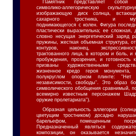
Памятник представляет собой м
символико-аллегорическую скульптур
изображающую диск солнца, встающ
сахарного тростника, и мужчин
поднимающегося с колен. Фигура послед
пластически выразительна; ее сложная, 
словно несущая энергетический заряд р
пружины, жесткая объемная структура, от
контуров, наконец, экспрессивно
трактованного лица, в котором и боль, и 
пробуждения, прозрения, и готовность 
призваны художественными средств
жизненное кредо героя монумента, 
полукруглом опорном плинте: "Нет
независимости, свободы". Это образ бо
символического обобщения сравнимый, по
всемирно известным персонажем Шадр
оружие пролетариата").
Образная цельность аллегории (солн
цветущим тростником) досадно наруша
барельефом, помещенным поср
Предназначенный являться содержат
композиции, он оказывается незначит