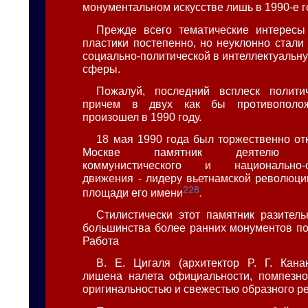
монументальном искусстве лишь в 1990-е г
Прежде всего тематические интересы
пластики постепенно, но неуклонно стали
социально-политической в интеллектуальн
сферы.
Пожалуй, последний всплеск политич
причем в двух как бы противополож
произошел в 1990 году.
18 мая 1990 года был торжественно от
Москве памятник деятелю меж
коммунистического и национально-ос
движения - лидеру вьетнамской революц
228
площади его имени
.
Стилистически этот памятник разитель
большинства более ранних монументов по
Работа
В. Е. Цигаля (архитектор P. Г. Кан
лишена налета официальности, помпезно
оригинальностью и свежестью образного р