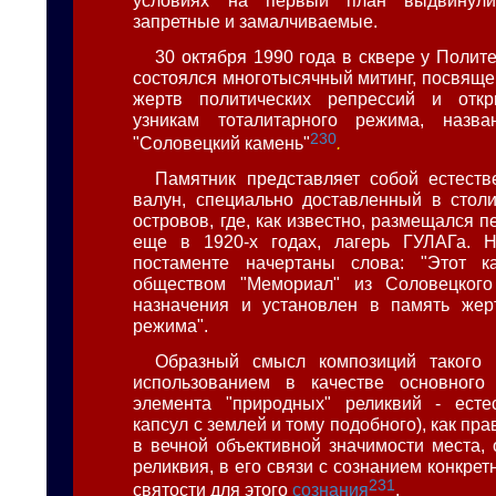
запретные и замалчиваемые.
30 октября 1990 года в сквере у Полит
состоялся многотысячный митинг, посвящ
жертв политических репрессий и отк
узникам тоталитарного режима, назв
230
"Соловецкий камень"
.
Памятник представляет собой естест
валун, специально доставленный в стол
островов, где, как известно, размещался 
еще в 1920-х годах, лагерь ГУЛАГа. 
постаменте начертаны слова: "Этот к
обществом "Мемориал" из Соловецкого
назначения и установлен в память жерт
режима".
Образный смысл композиций такого 
использованием в качестве основного 
элемента "природных" реликвий - естес
капсул с землей и тому подобного), как пра
в вечной объективной значимости места, 
реликвия, в его связи с сознанием конкретн
231
святости для этого
сознания
.