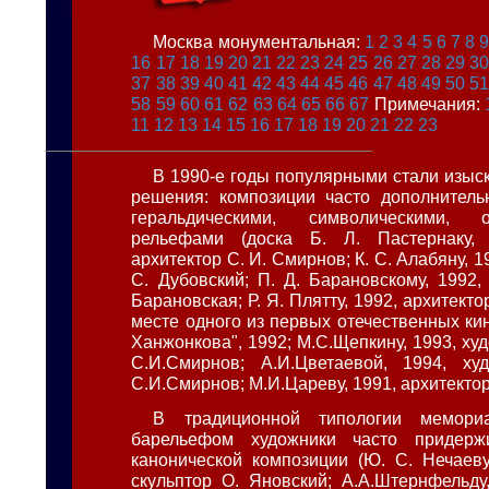
Москва монументальная:
1
2
3
4
5
6
7
8
16
17
18
19
20
21
22
23
24
25
26
27
28
29
3
37
38
39
40
41
42
43
44
45
46
47
48
49
50
5
58
59
60
61
62
63
64
65
66
67
Примечания:
11
12
13
14
15
16
17
18
19
20
21
22
23
В 1990-е годы популярными стали изыс
решения: композиции часто дополнитель
геральдическими, символическими, о
рельефами (доска Б. Л. Пастернаку, 
архитектор С. И. Смирнов; К. С. Алабяну, 1
С. Дубовский; П. Д. Барановскому, 1992,
Барановская; Р. Я. Плятту, 1992, архитекто
месте одного из первых отечественных ки
Ханжонкова", 1992; М.С.Щепкину, 1993, ху
С.И.Смирнов; А.И.Цветаевой, 1994, худ
С.И.Смирнов; М.И.Цареву, 1991, архитектор 
В традиционной типологии мемори
барельефом художники часто придерж
канонической композиции (Ю. С. Нечаеву
скульптор О. Яновский; А.А.Штернфельду,