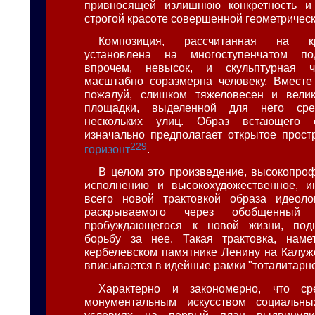
привносящей излишнюю конкретность и
строгой красоте совершенной геометричес
Композиция, рассчитанная на кр
установлена на многоступенчатом по
впрочем, невысок, и скульптурная ч
масштабно соразмерна человеку. Вместе
пожалуй, слишком тяжеловесен и вели
площадки, выделенной для него сре
нескольких улиц. Образ встающего
изначально предполагает открытое прост
229
горизонт
.
В целом это произведение, высокопро
исполнению и высокохудожественное, и
всего новой трактовкой образа идеолог
раскрываемого через обобщенный 
пробуждающегося к новой жизни, под
борьбу за нее. Такая трактовка, нам
кербелевском памятнике Ленину на Калуж
вписывается в идейные рамки "тоталитарно
Характерно и закономерно, что ср
монументальным искусством социальн
условиях на первый план выдвинул