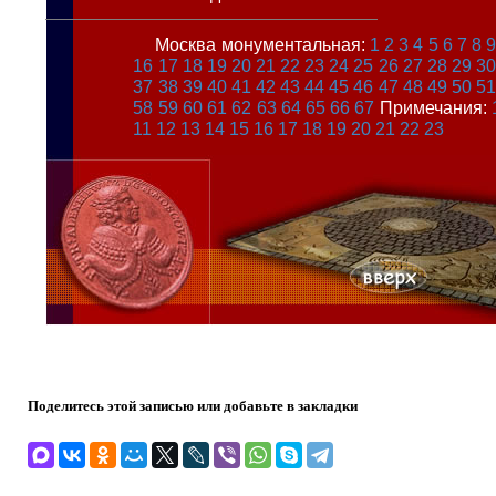
Москва монументальная:
1
2
3
4
5
6
7
8
16
17
18
19
20
21
22
23
24
25
26
27
28
29
3
37
38
39
40
41
42
43
44
45
46
47
48
49
50
5
58
59
60
61
62
63
64
65
66
67
Примечания:
11
12
13
14
15
16
17
18
19
20
21
22
23
Поделитесь этой записью или добавьте в закладки